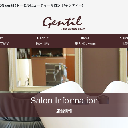
N gentil (トータルビューティーサロン ジャンティー)
aff
募集要項
Recruit
Items
Salon
​スタッフ紹介
Recruit Information
採用情報
​​​​​​​取り扱い商品
​​​​​
Salon Information
店舗情報